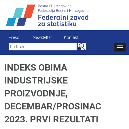
Skip
to
content
Press
Newsletter
Kontakt
Search
for:
INDEKS OBIMA
INDUSTRIJSKE
PROIZVODNJE,
DECEMBAR/PROSINAC
2023. PRVI REZULTATI