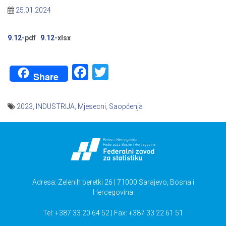
25.01.2024
9.12
-pdf
9.12
-xlsx
Facebook
Twitter
Share
2023
,
INDUSTRIJA
,
Mjesecni
,
Saopćenja
Navigacija
članaka
Adresa: Zelenih beretki 26 | 71000 Sarajevo, Bosna i
Hercegovina
Tel: +387 33 20 64 52 | Fax: +387 33 22 61 51