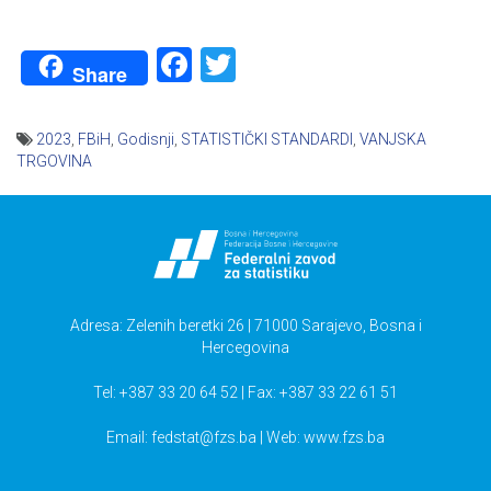
Facebook
Twitter
Share
2023
,
FBiH
,
Godisnji
,
STATISTIČKI STANDARDI
,
VANJSKA
TRGOVINA
Navigacija
članaka
Adresa: Zelenih beretki 26 | 71000 Sarajevo, Bosna i
Hercegovina
Tel: +387 33 20 64 52 | Fax: +387 33 22 61 51
Email:
fedstat@fzs.ba
| Web: www.fzs.ba