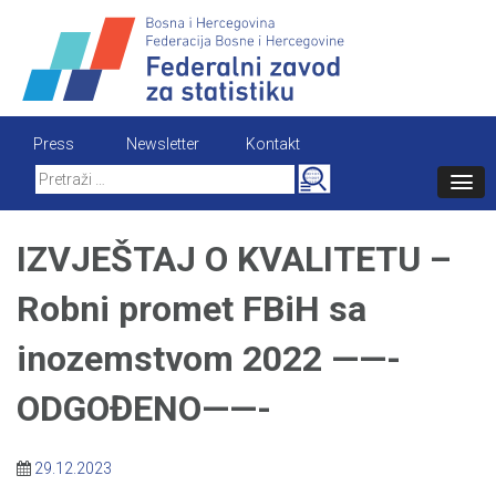
Skip
to
content
Press
Newsletter
Kontakt
Search
for:
IZVJEŠTAJ O KVALITETU –
Robni promet FBiH sa
inozemstvom 2022 ——-
ODGOĐENO——-
29.12.2023