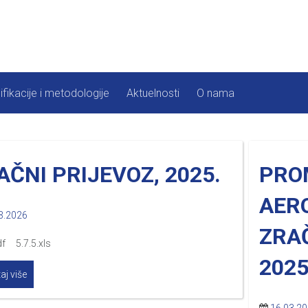
ifikacije i metodologije
Aktuelnosti
O nama
AČNI PRIJEVOZ, 2025.
PRO
AER
3.2026
ZRA
df 5.7.5.xls
2025
aj više