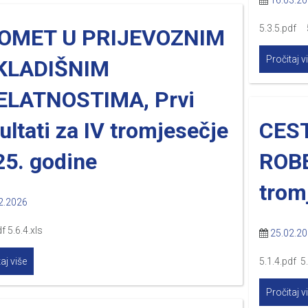
16.03.2
5.3.5.pdf 5
OMET U PRIJEVOZNIM
Pročitaj v
SKLADIŠNIM
ELATNOSTIMA, Prvi
ultati za IV tromjesečje
CES
25. godine
ROBE
trom
2.2026
f 5.6.4.xls
25.02.2
aj više
5.1.4.pdf 5.
Pročitaj v