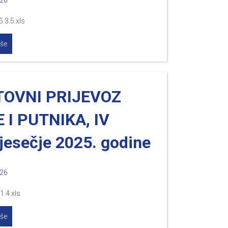
026
.3.5.xls
iše
TOVNI PRIJEVOZ
 I PUTNIKA, IV
jesečje 2025. godine
026
1.4.xls
iše