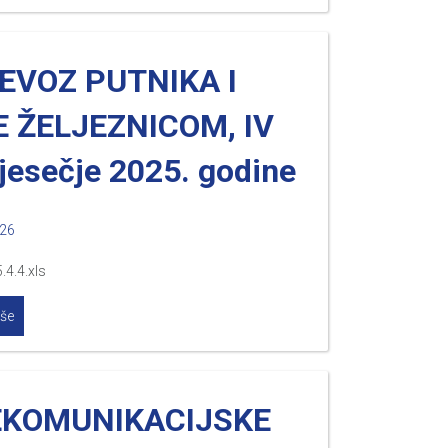
EVOZ PUTNIKA I
 ŽELJEZNICOM, IV
jesečje 2025. godine
026
.4.4.xls
iše
EKOMUNIKACIJSKE