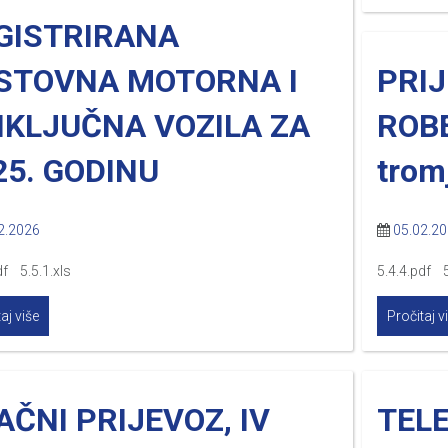
GISTRIRANA
STOVNA MOTORNA I
PRIJ
IKLJUČNA VOZILA ZA
ROBE
25. GODINU
trom
2.2026
05.02.2
df 5.5.1.xls
5.4.4.pdf 5
aj više
Pročitaj v
AČNI PRIJEVOZ, IV
TEL