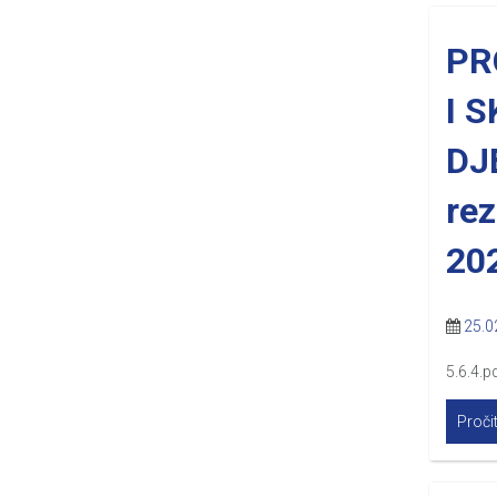
PR
I 
DJ
rez
20
25.0
5.6.4.pd
Pročit