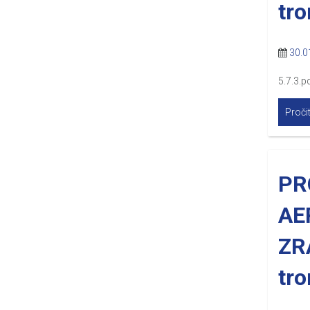
tr
30.0
5.7.3.pd
Pročit
PR
AE
ZR
tr