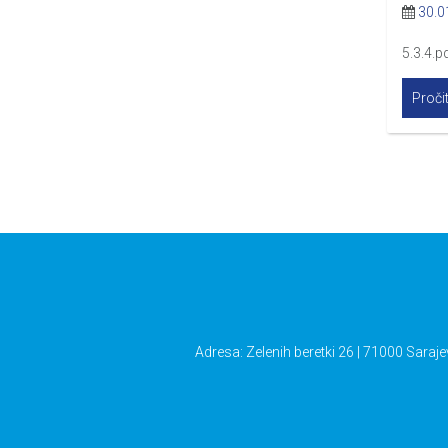
30.0
5.3.4.pd
Pročit
Adresa: Zelenih beretki 26 | 71000 Saraje