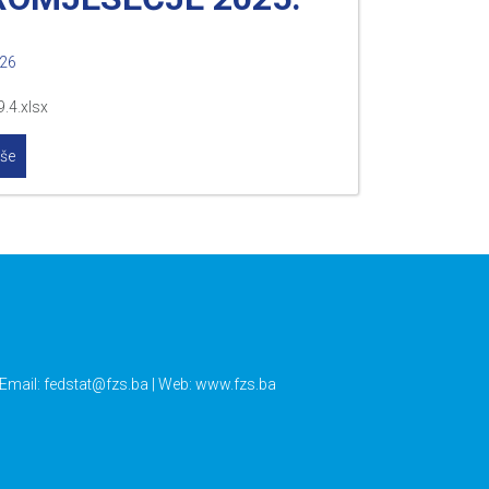
026
9.4.xlsx
iše
 Email:
fedstat@fzs.ba
| Web: www.fzs.ba