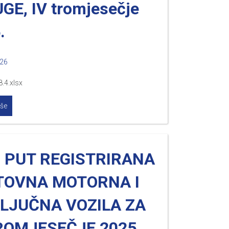
GE, IV tromjesečje
.
026
8.4.xlsx
iše
I PUT REGISTRIRANA
TOVNA MOTORNA I
KLJUČNA VOZILA ZA
ROMJESEČJE 2025.