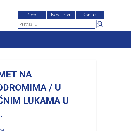
Press
Newsletter
Kontakt
Search
for:
MET NA
ODROMIMA / U
ČNIM LUKAMA U
.