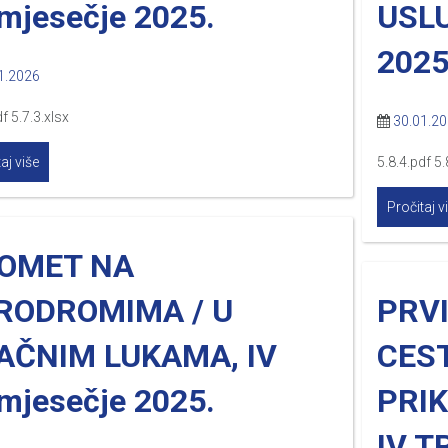
omjesečje 2025.
USLU
2025
1.2026
f 5.7.3.xlsx
30.01.2
aj više
5.8.4.pdf 5.
Pročitaj v
OMET NA
RODROMIMA / U
PRV
AČNIM LUKAMA, IV
CES
omjesečje 2025.
PRI
IV T