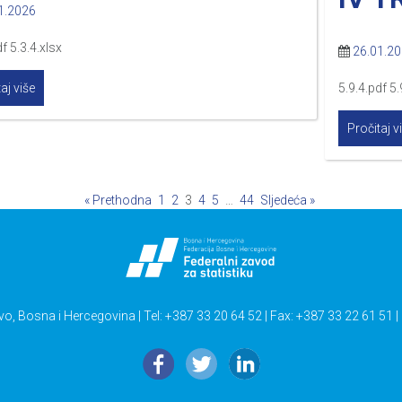
1.2026
f 5.3.4.xlsx
26.01.2
aj više
5.9.4.pdf 5.
Pročitaj v
« Prethodna
1
2
3
4
5
…
44
Sljedeća »
vo, Bosna i Hercegovina | Tel: +387 33 20 64 52 | Fax: +387 33 22 61 51 |