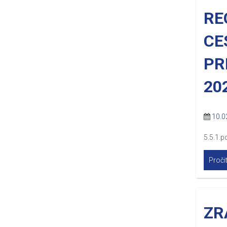
RE
CE
PR
20
10.0
5.5.1.p
Pročit
ZR