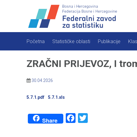
Skip
to
content
Početna
Statističke oblasti
Publikacije
Klas
ZRAČNI PRIJEVOZ, I trom
30.04.2026
5.7.1.pdf
5.7.1.xls
Facebook
Twitter
Share