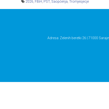
2026
,
FBiH
,
PST
,
Saopćenja
,
Tromjesjecje
Navigacija
članaka
Adresa: Zelenih beretki 26 | 71000 Saraje