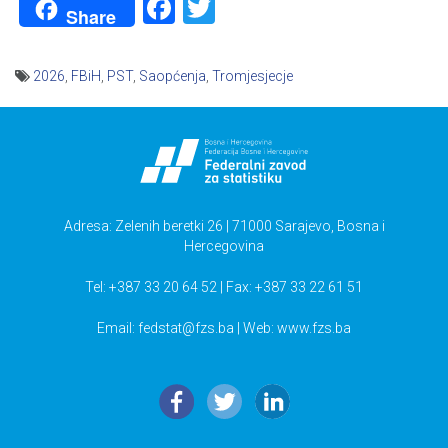
Facebook
Twitter
Share
2026
,
FBiH
,
PST
,
Saopćenja
,
Tromjesjecje
Navigacija
članaka
Adresa: Zelenih beretki 26 | 71000 Sarajevo, Bosna i
Hercegovina
Tel: +387 33 20 64 52 | Fax: +387 33 22 61 51
Email:
fedstat@fzs.ba
| Web: www.fzs.ba