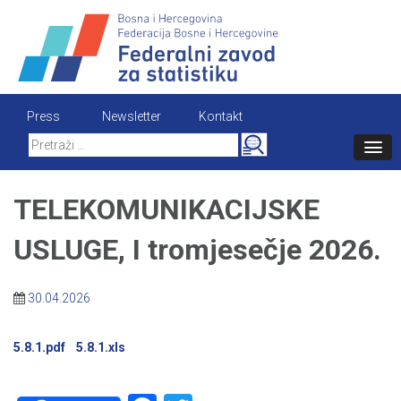
Skip
to
content
Press
Newsletter
Kontakt
Search
for:
TELEKOMUNIKACIJSKE
USLUGE, I tromjesečje 2026.
30.04.2026
5.8.1.pdf
5.8.1.xls