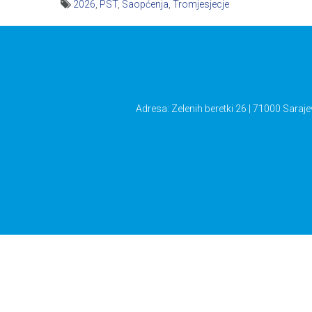
2026
,
PST
,
Saopćenja
,
Tromjesjecje
Navigacija
članaka
Adresa: Zelenih beretki 26 | 71000 Saraje