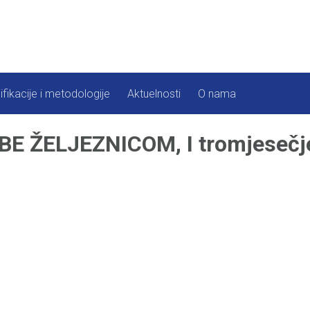
ifikacije i metodologije
Aktuelnosti
O nama
E ŽELJEZNICOM, I tromjesečje