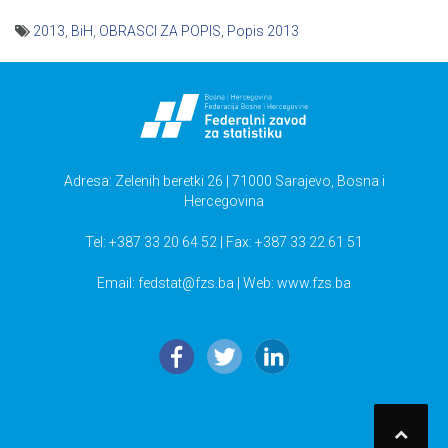
2013
,
BiH
,
OBRASCI ZA POPIS
,
Popis 2013
Navigacija
članaka
Adresa: Zelenih beretki 26 | 71000 Sarajevo, Bosna i
Hercegovina
Tel: +387 33 20 64 52 | Fax: +387 33 22 61 51
Email:
fedstat@fzs.ba
| Web: www.fzs.ba