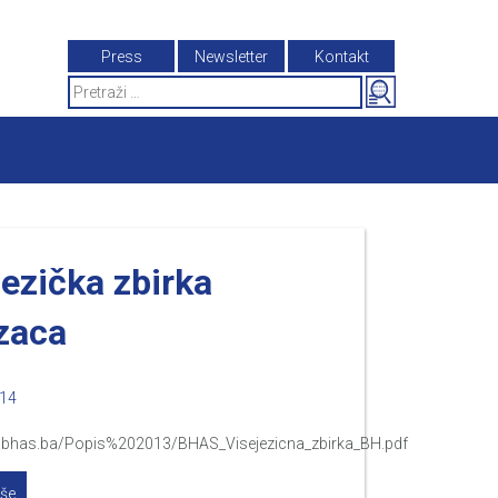
Press
Newsletter
Kontakt
Search
for:
jezička zbirka
zaca
014
.bhas.ba/Popis%202013/BHAS_Visejezicna_zbirka_BH.pdf
iše