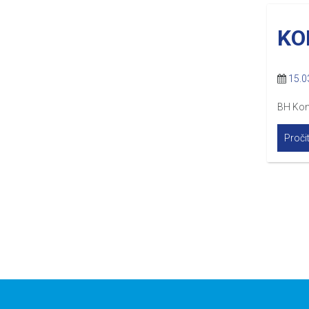
KO
15.0
BH Kon
Pročit