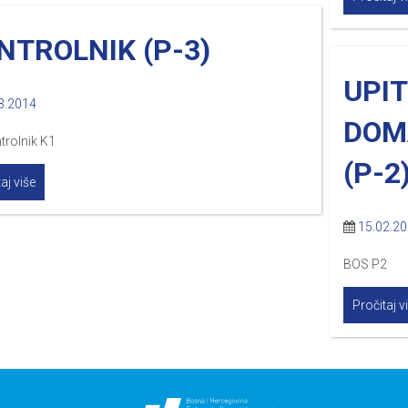
NTROLNIK (P-3)
UPIT
3.2014
DOM
trolnik K1
(P-2
aj više
15.02.2
BOS P2
Pročitaj v