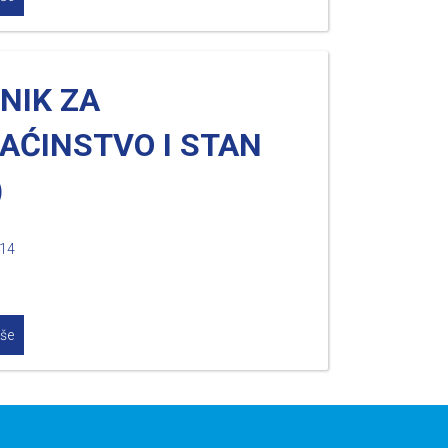
NIK ZA
AĆINSTVO I STAN
)
014
iše