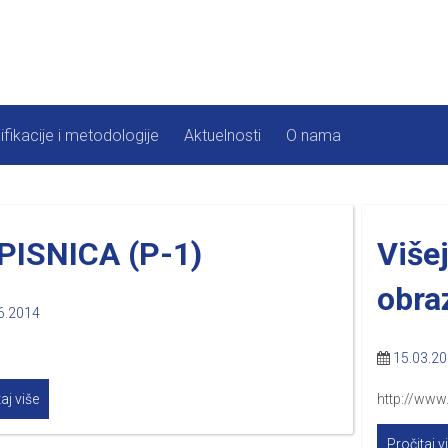
ifikacije i metodologije
Aktuelnosti
O nama
PISNICA (P-1)
Više
obra
6.2014
1
15.03.2
aj više
http://www
Pročitaj v