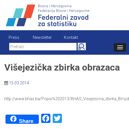
Skip
to
content
Press
Newsletter
Kontakt
Search
for:
Višejezička zbirka obrazaca
15.03.2014
http://www.bhas.ba/Popis%202013/BHAS_Visejezicna_zbirka_BH.pd
Facebook
Twitter
Share