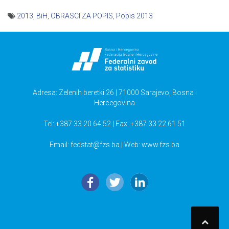
2013
,
BiH
,
OBRASCI ZA POPIS
,
Popis 2013
Navigacija
članaka
Adresa: Zelenih beretki 26 | 71000 Sarajevo, Bosna i
Hercegovina
Tel: +387 33 20 64 52 | Fax: +387 33 22 61 51
Email:
fedstat@fzs.ba
| Web: www.fzs.ba