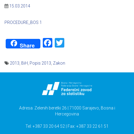
15.03.2014
PROCEDURE_BOS 1
Facebook
Twitter
Share
2013
,
BiH
,
Popis 2013
,
Zakon
Navigacija
članaka
Adresa: Zelenih beretki 26 | 71000 Sarajevo, Bosna i
Hercegovina
Tel: +387 33 20 64 52 | Fax: +387 33 22 61 51