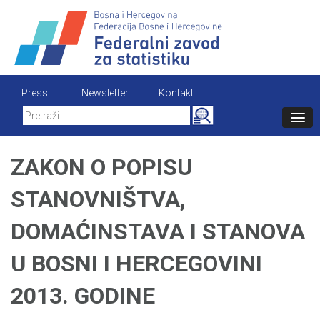
Skip
to
content
Press
Newsletter
Kontakt
Search
for:
ZAKON O POPISU
STANOVNIŠTVA,
DOMAĆINSTAVA I STANOVA
U BOSNI I HERCEGOVINI
2013. GODINE