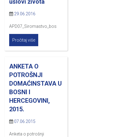
uslovi života
29.06.2016
APD07_Siromastvo_bos
Pročitaj više
ANKETA O
POTROŠNJI
DOMAĆINSTAVA U
BOSNI I
HERCEGOVINI,
2015.
07.06.2015
Anketa o potrošnji