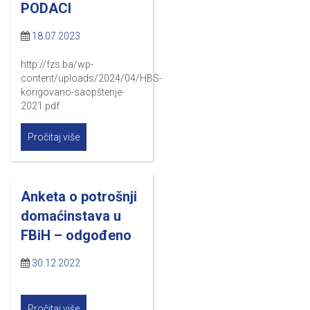
PODACI
18.07.2023
http://fzs.ba/wp-
content/uploads/2024/04/HBS-
korigovano-saopštenje-
2021.pdf
Pročitaj više
Anketa o potrošnji
domaćinstava u
FBiH – odgođeno
30.12.2022
Pročitaj više