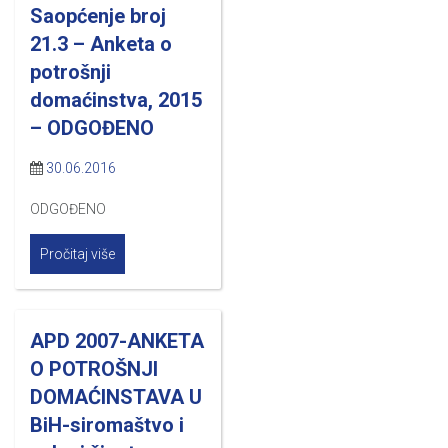
Saopćenje broj
21.3 – Anketa o
potrošnji
domaćinstva, 2015
– ODGOĐENO
30.06.2016
ODGOĐENO
Pročitaj više
APD 2007-ANKETA
O POTROŠNJI
DOMAĆINSTAVA U
BiH-siromaštvo i