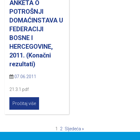
ANKETA O
POTROŠNJI
DOMAĆINSTAVA U
FEDERACIJI
BOSNE I
HERCEGOVINE,
2011. (Konačni
rezultati)
07.06.2011
21.3.1 pdf
Pročitaj više
1
2
Sljedeća »