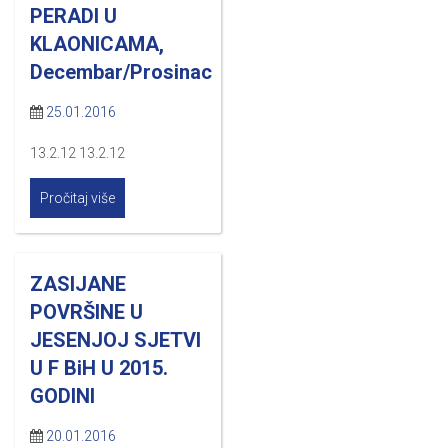
PERADI U
KLAONICAMA,
Decembar/Prosinac
25.01.2016
13.2.12 13.2.12
Pročitaj više
ZASIJANE
POVRŠINE U
JESENJOJ SJETVI
U F BiH U 2015.
GODINI
20.01.2016