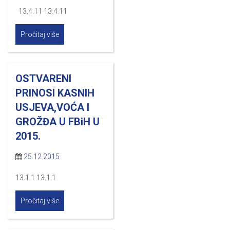
13.4.11 13.4.11
Pročitaj više
OSTVARENI
PRINOSI KASNIH
USJEVA,VOĆA I
GROŽĐA U FBiH U
2015.
25.12.2015
13.1.1 13.1.1
Pročitaj više