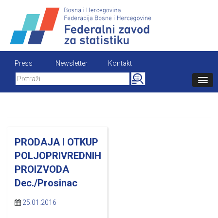
Skip
to
content
Press
Newsletter
Kontakt
Search
for:
PRODAJA I OTKUP
POLJOPRIVREDNIH
PROIZVODA
Dec./Prosinac
25.01.2016