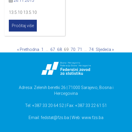
26.11.2015
13.5.10 13.5.10
Pročitaj više
« Prethodna
1
…
67
68
69
70
71
…
74
Sljedeća »
Adresa: Zelenih beretki 26 | 71000 Sarajevo, Bosna i
Hercegovina
Tel: +387 33 20 64 52 | Fax: +387 33 22 61 51
Email:
fedstat@fzs.ba
| Web: www.fzs.ba