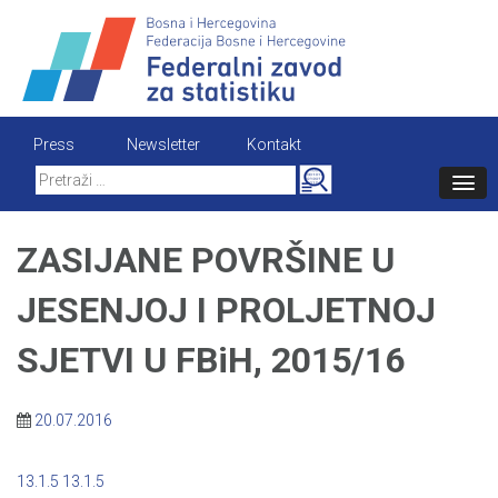
Skip
to
content
Press
Newsletter
Kontakt
Search
for:
ZASIJANE POVRŠINE U
JESENJOJ I PROLJETNOJ
SJETVI U FBiH, 2015/16
20.07.2016
13.1.5
13.1.5