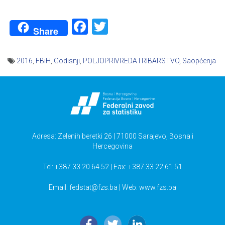
Facebook
Twitter
Share
2016
,
FBiH
,
Godisnji
,
POLJOPRIVREDA I RIBARSTVO
,
Saopćenja
Navigacija
članaka
Adresa: Zelenih beretki 26 | 71000 Sarajevo, Bosna i
Hercegovina
Tel: +387 33 20 64 52 | Fax: +387 33 22 61 51
Email:
fedstat@fzs.ba
| Web: www.fzs.ba