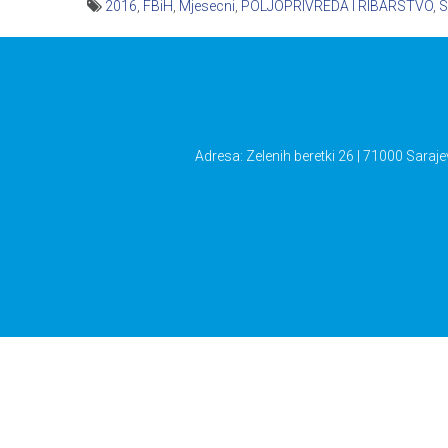
2016
,
FBiH
,
Mjesecni
,
POLJOPRIVREDA I RIBARSTVO
,
S
Navigacija
članaka
Adresa: Zelenih beretki 26 | 71000 Saraje