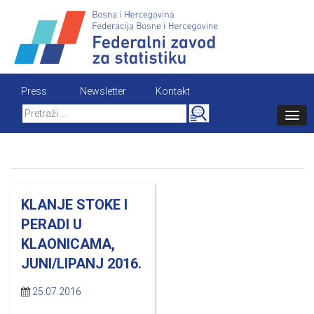
Skip
to
content
Press
Newsletter
Kontakt
Search
for:
KLANJE STOKE I
PERADI U
KLAONICAMA,
JUNI/LIPANJ 2016.
25.07.2016