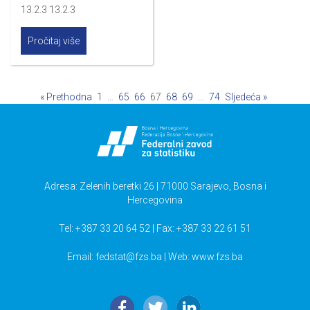
13.2.3 13.2.3
Pročitaj više
« Prethodna
1
…
65
66
67
68
69
…
74
Sljedeća »
Adresa: Zelenih beretki 26 | 71000 Sarajevo, Bosna i
Hercegovina
Tel: +387 33 20 64 52 | Fax: +387 33 22 61 51
Email:
fedstat@fzs.ba
| Web: www.fzs.ba