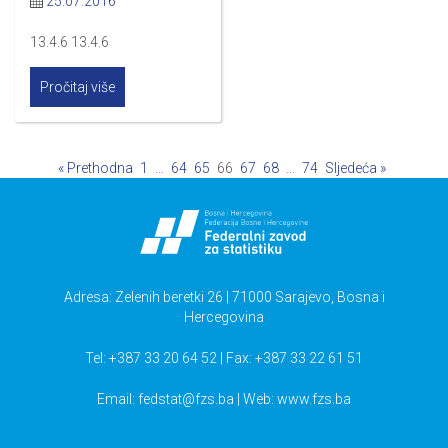
25.07.2016
13.4.6 13.4.6
Pročitaj više
« Prethodna
1
…
64
65
66
67
68
…
74
Sljedeća »
Adresa: Zelenih beretki 26 | 71000 Sarajevo, Bosna i
Hercegovina
Tel: +387 33 20 64 52 | Fax: +387 33 22 61 51
Email:
fedstat@fzs.ba
| Web: www.fzs.ba