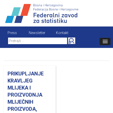
Skip
to
content
Press
Newsletter
Kontakt
Search
for:
PRIKUPLJANJE
KRAVLJEG
MLIJEKA I
PROIZVODNJA
MLIJEČNIH
PROIZVODA,