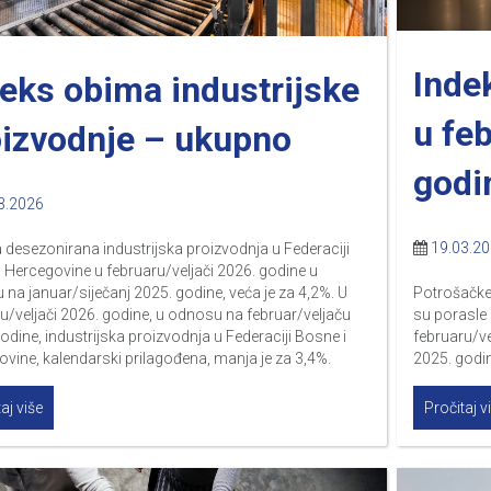
Inde
eks obima industrijske
u fe
oizvodnje – ukupno
godi
3.2026
19.03.2
desezonirana industrijska proizvodnja u Federaciji
 Hercegovine u februaru/veljači 2026. godine u
na januar/siječanj 2025. godine, veća je za 4,2%. U
Potrošačke 
u/veljači 2026. godine, u odnosu na februar/veljaču
su porasle
odine, industrijska proizvodnja u Federaciji Bosne i
februaru/ve
vine, kalendarski prilagođena, manja je za 3,4%.
2025. godin
aj više
Pročitaj v