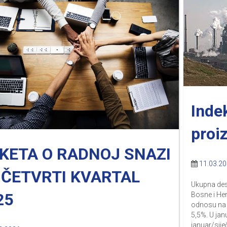
Inde
proi
KETA O RADNOJ SNAZI
11.03.2
 ČETVRTI KVARTAL
Ukupna dese
25
Bosne i Her
odnosu na 
5,5%. U jan
januar/sije