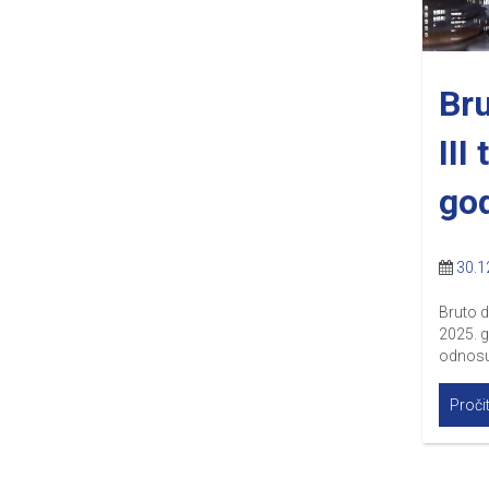
Bru
III
go
30.1
Bruto d
2025. g
odnosu 
Pročit