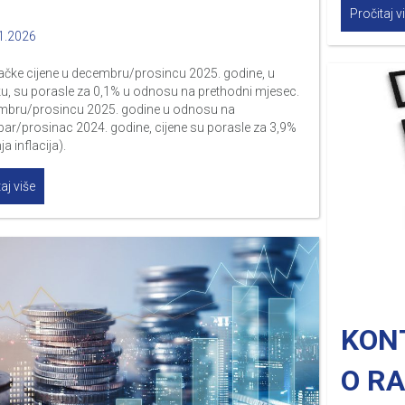
Pročitaj v
1.2026
ačke cijene u decembru/prosincu 2025. godine, u
u, su porasle za 0,1% u odnosu na prethodni mjesec.
mbru/prosincu 2025. godine u odnosu na
r/prosinac 2024. godine, cijene su porasle za 3,9%
ja inflacija).
aj više
KON
O RA