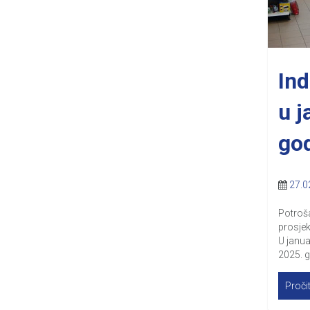
Ind
u j
go
27.0
Potroša
prosjek
U janua
2025. g
Pročit