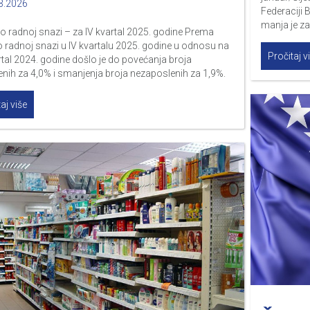
3.2026
Federaciji 
manja je za
o radnoj snazi – za IV kvartal 2025. godine Prema
o radnoj snazi u IV kvartalu 2025. godine u odnosu na
Pročitaj v
artal 2024. godine došlo je do povećanja broja
nih za 4,0% i smanjenja broja nezaposlenih za 1,9%.
aj više