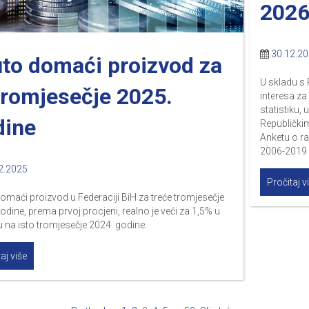
202
30.12.2
to domaći proizvod za
U skladu s 
 tromjesečje 2025.
interesa za
statistiku, 
dine
Republički
Anketu o ra
2006-2019 
2.2025
Pročitaj v
omaći proizvod u Federaciji BiH za treće tromjesečje
odine, prema prvoj procjeni, realno je veći za 1,5% u
na isto tromjesečje 2024. godine.
aj više