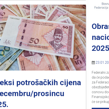
Obras
naci
2025
23.01.2
Federalni z
da će poda
eksi potrošačkih cijena
za Federaci
obezbijeđen
decembru/prosincu
osnovu do
Finansijsk
25.
će se prikup