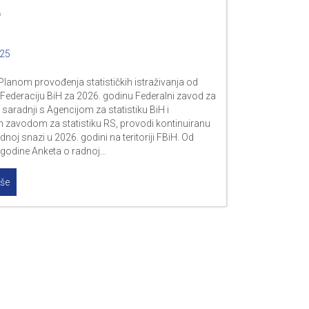
6
025
Planom provođenja statističkih istraživanja od
 Federaciju BiH za 2026. godinu Federalni zavod za
u saradnji s Agencijom za statistiku BiH i
m zavodom za statistiku RS, provodi kontinuiranu
dnoj snazi u 2026. godini na teritoriji FBiH. Od
godine Anketa o radnoj…
iše