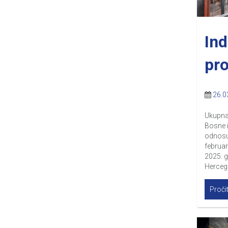
Ind
pr
26.0
Ukupna 
Bosne i
odnosu 
februar
2025. g
Hercego
Pročit