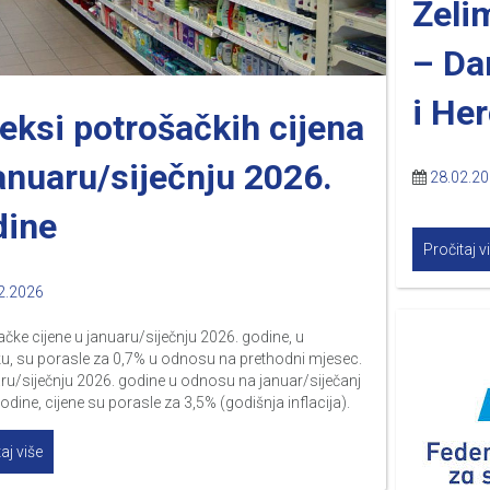
Želi
– Da
i He
eksi potrošačkih cijena
anuaru/siječnju 2026.
28.02.2
dine
Pročitaj v
2.2026
čke cijene u januaru/siječnju 2026. godine, u
u, su porasle za 0,7% u odnosu na prethodni mjesec.
ru/siječnju 2026. godine u odnosu na januar/siječanj
odine, cijene su porasle za 3,5% (godišnja inflacija).
aj više