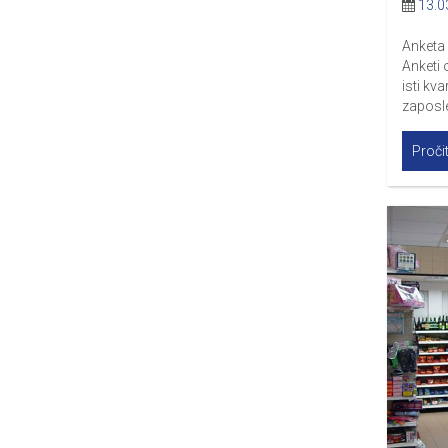
13.0
Anketa 
Anketi 
isti kv
zaposle
Pročit