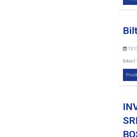
Bil
13.1
Bilten
Pročit
IN
SR
BO