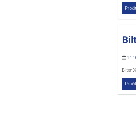
Pročit
Bil
14.1
Bilten
Pročit