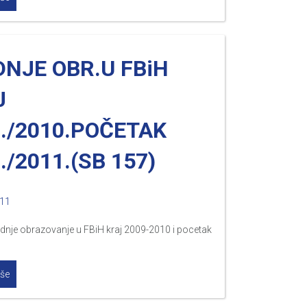
NJE OBR.U FBiH
J
./2010.POČETAK
./2011.(SB 157)
011
dnje obrazovanje u FBiH kraj 2009-2010 i pocetak
iše