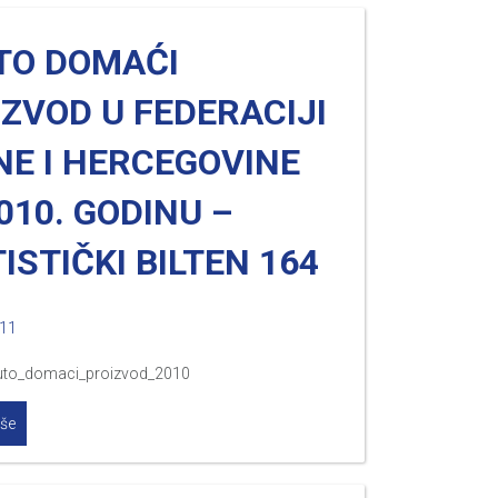
TO DOMAĆI
ZVOD U FEDERACIJI
NE I HERCEGOVINE
010. GODINU –
ISTIČKI BILTEN 164
011
uto_domaci_proizvod_2010
iše