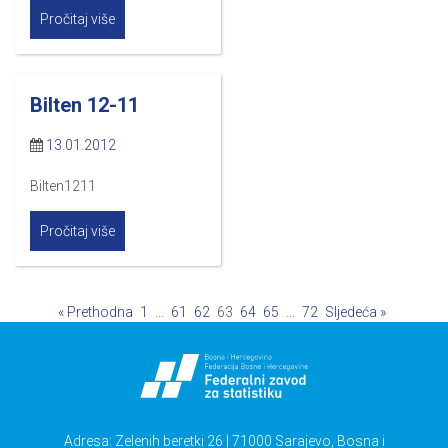
Pročitaj više
Bilten 12-11
13.01.2012
Bilten1211
Pročitaj više
« Prethodna
1
…
61
62
63
64
65
…
72
Sljedeća »
Adresa: Zelenih beretki 26 | 71000 Sarajevo, Bosna i