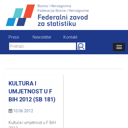
Skip
to
content
Press
Newsletter
Kontakt
Search
for:
KULTURA I
UMJETNOST U F
BIH 2012 (SB 181)
10.06.2012
Kultura i umjetnost u F BiH