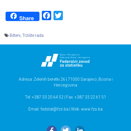
Facebook
Twitter
Share
Bilteni
,
Tržište rada
Navigacija
članaka
Adresa: Zelenih beretki 26 | 71000 Sarajevo, Bosna i
Hercegovina
Tel: +387 33 20 64 52 | Fax: +387 33 22 61 51
Email:
fedstat@fzs.ba
| Web: www.fzs.ba