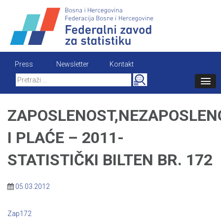
Skip
to
content
Press
Newsletter
Kontakt
Search
for:
ZAPOSLENOST,NEZAPOSLEN
I PLAĆE – 2011-
STATISTIČKI BILTEN BR. 172
05.03.2012
Zap172