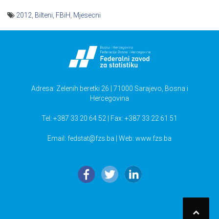
2012
,
Bilteni
,
FBiH
,
Mjesecni
Navigacija
članaka
Adresa: Zelenih beretki 26 | 71000 Sarajevo, Bosna i
Hercegovina
Tel: +387 33 20 64 52 | Fax: +387 33 22 61 51
Email:
fedstat@fzs.ba
| Web: www.fzs.ba