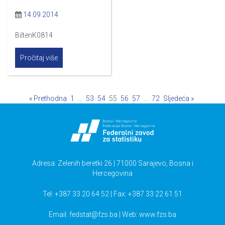
14.09.2014
BiltenK0814
Pročitaj više
« Prethodna
1
…
53
54
55
56
57
…
72
Sljedeća »
Adresa: Zelenih beretki 26 | 71000 Sarajevo, Bosna i
Hercegovina
Tel: +387 33 20 64 52 | Fax: +387 33 22 61 51
Email:
fedstat@fzs.ba
| Web: www.fzs.ba