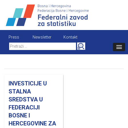
Skip
to
content
Press
Newsletter
Kontakt
Search
for:
INVESTICIJE U
STALNA
SREDSTVA U
FEDERACIJI
BOSNE I
HERCEGOVINE ZA