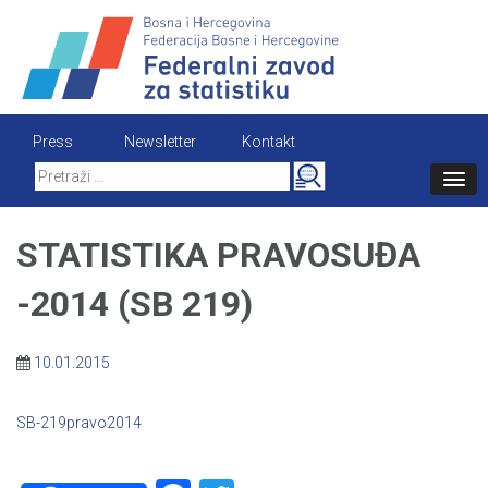
Skip
to
content
Press
Newsletter
Kontakt
Search
for:
STATISTIKA PRAVOSUĐA
-2014 (SB 219)
10.01.2015
SB-219pravo2014