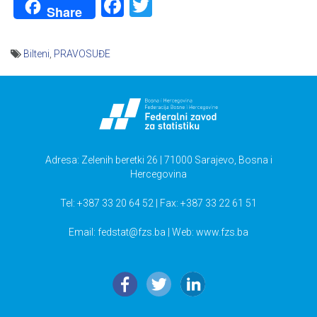
Facebook
Twitter
Share
Bilteni
,
PRAVOSUĐE
Navigacija
članaka
Adresa: Zelenih beretki 26 | 71000 Sarajevo, Bosna i
Hercegovina
Tel: +387 33 20 64 52 | Fax: +387 33 22 61 51
Email:
fedstat@fzs.ba
| Web: www.fzs.ba