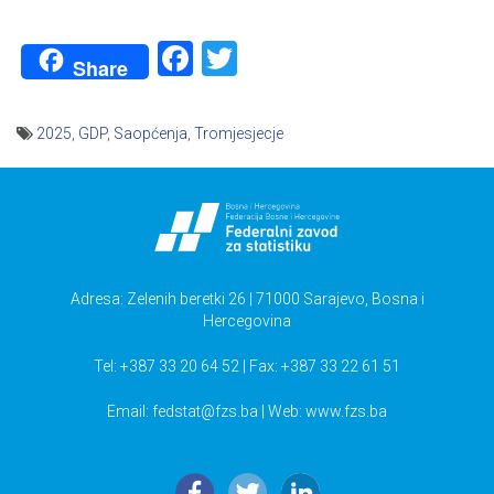
Facebook
Twitter
Share
2025
,
GDP
,
Saopćenja
,
Tromjesjecje
Navigacija
članaka
Adresa: Zelenih beretki 26 | 71000 Sarajevo, Bosna i
Hercegovina
Tel: +387 33 20 64 52 | Fax: +387 33 22 61 51
Email:
fedstat@fzs.ba
| Web: www.fzs.ba