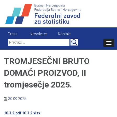
Skip
to
content
Press
Newsletter
Kontakt
Search
for:
TROMJESEČNI BRUTO
DOMAĆI PROIZVOD, II
tromjesečje 2025.
30.09.2025
10.3.2.pdf
10.3.2.xlsx