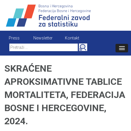
Skip
to
content
Press
Newsletter
Kontakt
Search
for:
SKRAĆENE
APROKSIMATIVNE TABLICE
MORTALITETA, FEDERACIJA
BOSNE I HERCEGOVINE,
2024.