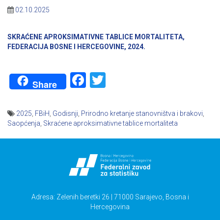
02.10.2025
SKRAĆENE APROKSIMATIVNE TABLICE MORTALITETA,
FEDERACIJA BOSNE I HERCEGOVINE, 2024.
Facebook
Twitter
Share
2025
,
FBiH
,
Godisnji
,
Prirodno kretanje stanovništva i brakovi
,
Saopćenja
,
Skraćene aproksimativne tablice mortaliteta
Navigacija
članaka
Adresa: Zelenih beretki 26 | 71000 Sarajevo, Bosna i
Hercegovina