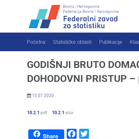
Skip
to
content
Početna
Statističke oblasti
Publikacije
Klas
GODIŠNJI BRUTO DOMAĆ
DOHODOVNI PRISTUP – pr
15.07.2020
10.2.1
-pdf
10.2.1
-xlsx
Facebook
Twitter
Share