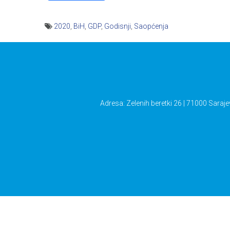
2020
,
BiH
,
GDP
,
Godisnji
,
Saopćenja
Navigacija
članaka
Adresa: Zelenih beretki 26 | 71000 Saraje