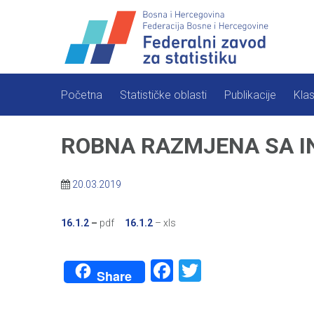
Skip
to
content
Početna
Statističke oblasti
Publikacije
Klas
ROBNA RAZMJENA SA INO
20.03.2019
16.1.2
–
pdf
16.1.2
– xls
Facebook
Twitter
Share