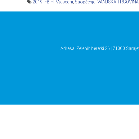
2019
,
FBiH
,
Mjesecni
,
Saopćenja
,
VANJSKA TRGOVINA
Navigacija
članaka
Adresa: Zelenih beretki 26 | 71000 Saraje