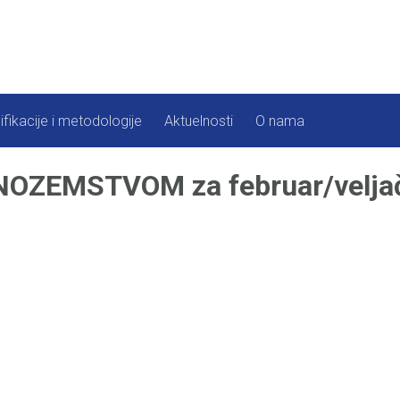
ifikacije i metodologije
Aktuelnosti
O nama
ZEMSTVOM za februar/veljač