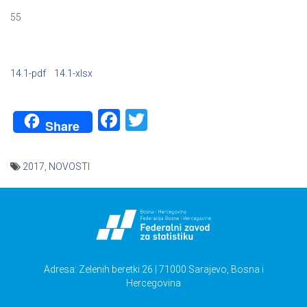
55
14.1-pdf
14.1-xlsx
Facebook
Twitter
Share
2017
,
NOVOSTI
Navigacija
članaka
Adresa: Zelenih beretki 26 | 71000 Sarajevo, Bosna i
Hercegovina