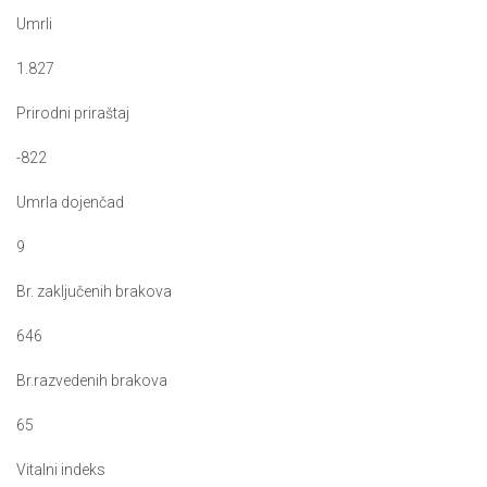
Umrli
1.827
Prirodni priraštaj
-822
Umrla dojenčad
9
Br. zaključenih brakova
646
Br.razvedenih brakova
65
Vitalni indeks