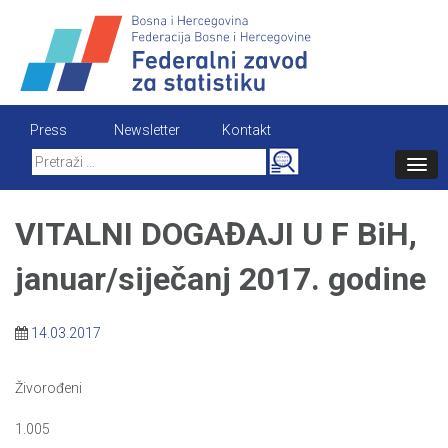
Skip
to
content
Press
Newsletter
Kontakt
Search
for:
VITALNI DOGAĐAJI U F BiH,
januar/siječanj 2017. godine
14.03.2017
Živorođeni
1.005