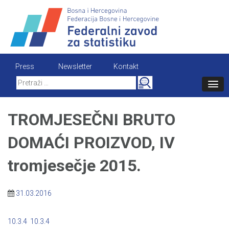
Skip
to
content
Press
Newsletter
Kontakt
Search
for:
TROMJESEČNI BRUTO
DOMAĆI PROIZVOD, IV
tromjesečje 2015.
31.03.2016
10.3.4
10.3.4