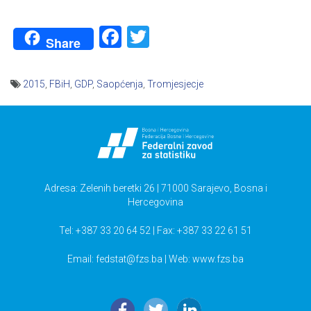
Facebook
Twitter
Share
2015
,
FBiH
,
GDP
,
Saopćenja
,
Tromjesjecje
Navigacija
članaka
Adresa: Zelenih beretki 26 | 71000 Sarajevo, Bosna i
Hercegovina
Tel: +387 33 20 64 52 | Fax: +387 33 22 61 51
Email:
fedstat@fzs.ba
| Web: www.fzs.ba