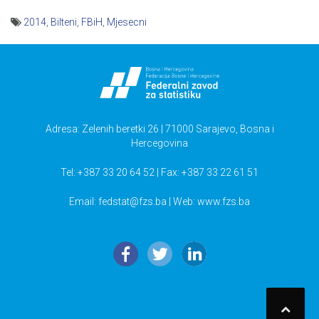
2014
,
Bilteni
,
FBiH
,
Mjesecni
Navigacija
članaka
Adresa: Zelenih beretki 26 | 71000 Sarajevo, Bosna i
Hercegovina
Tel: +387 33 20 64 52 | Fax: +387 33 22 61 51
Email:
fedstat@fzs.ba
| Web: www.fzs.ba