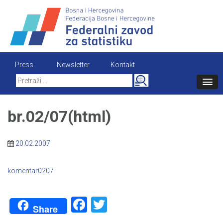
Skip
to
content
Press
Newsletter
Kontakt
Search
for:
br.02/07(html)
20.02.2007
komentar0207
Facebook
Twitter
Share