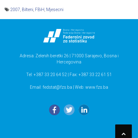
2007
,
Bilteni
,
FBiH
,
Mjesecni
Navigacija
članaka
Adresa: Zelenih beretki 26 | 71000 Sarajevo, Bosna i
Hercegovina
Tel: +387 33 20 64 52 | Fax: +387 33 22 61 51
Email:
fedstat@fzs.ba
| Web: www.fzs.ba