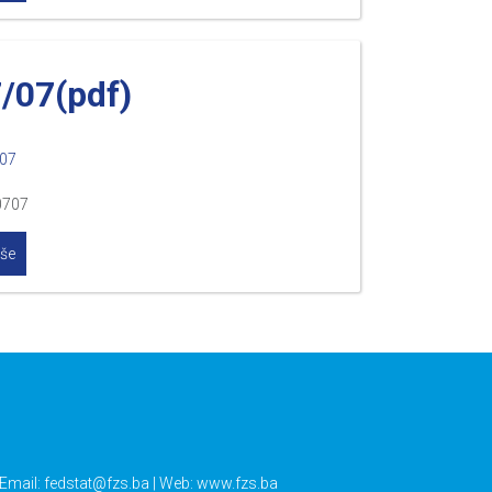
7/07(pdf)
007
0707
iše
 Email:
fedstat@fzs.ba
| Web: www.fzs.ba