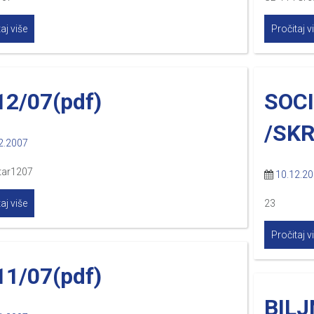
aj više
Pročitaj v
12/07(pdf)
SOC
/SKR
2.2007
tar1207
10.12.2
aj više
23
Pročitaj v
11/07(pdf)
BIL