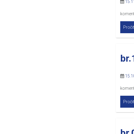
15.1
komen
Pročit
br.
15.1
komen
Pročit
br.