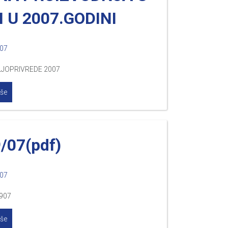
H U 2007.GODINI
007
LJOPRIVREDE 2007
iše
9/07(pdf)
007
907
iše