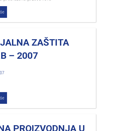
iše
IJALNA ZAŠTITA
B – 2007
007
iše
JNA PROIZVODNJA U