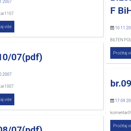
1.2007
F Bi
tar1107
aj više
10.11.2
BILTEN PO
Pročitaj v
10/07(pdf)
0.2007
br.0
tar1007
aj više
17.09.2
komentar0
Pročitaj v
08/07(pdf)