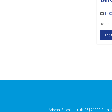
15.0
komen
Pročit
Adresa: Zelenih beretki 26 | 71000 Saraje