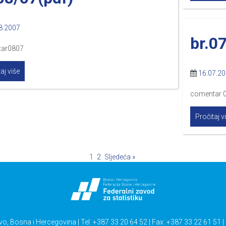
8.2007
br.0
tar0807
aj više
16.07.2
comentar 
Pročitaj v
1
2
Sljedeća »
vo, Bosna i Hercegovina | Tel: +387 33 20 64 52 | Fax: +387 33 22 61 51 |