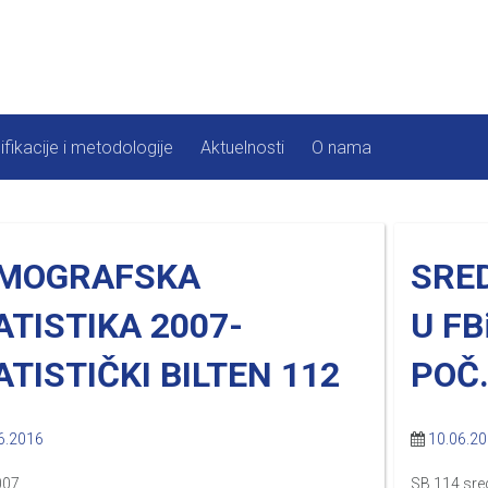
ifikacije i metodologije
Aktuelnosti
O nama
MOGRAFSKA
SRE
ATISTIKA 2007-
U FB
ATISTIČKI BILTEN 112
POČ.
6.2016
10.06.2
007
SB 114 sre