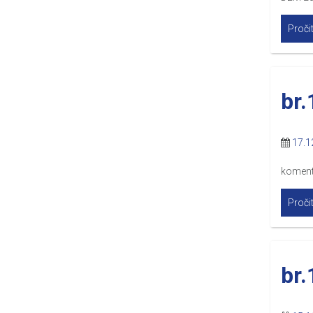
Pročit
br.
17.1
komen
Pročit
br.