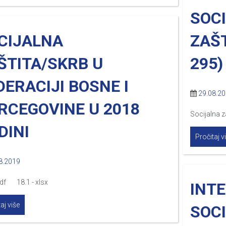
SOC
CIJALNA
ZAŠT
ŠTITA/SKRB U
295)
DERACIJI BOSNE I
29.08.2
RCEGOVINE U 2018
Socijalna z
DINI
Pročitaj v
8.2019
pdf 18.1 - xlsx
INTE
aj više
SOCI