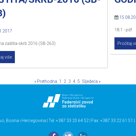
3)
15.08.2
18.1 - pdf 
1.2017
na zaštita-skrb 2016 (SB-263)
Pročitaj v
aj više
« Prethodna
1
2
3
4
5
Sljedeća »
vo, Bosna i Hercegovina | Tel: +387 33 20 64 52 | Fax: +387 33 22 61 51 |