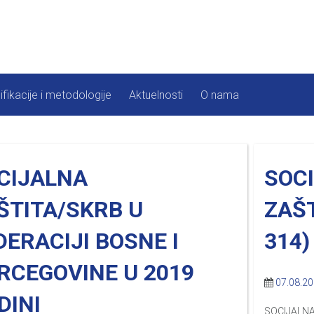
ifikacije i metodologije
Aktuelnosti
O nama
CIJALNA
SOC
ŠTITA/SKRB U
ZAŠT
DERACIJI BOSNE I
314)
RCEGOVINE U 2019
07.08.2
DINI
SOCIJALNA