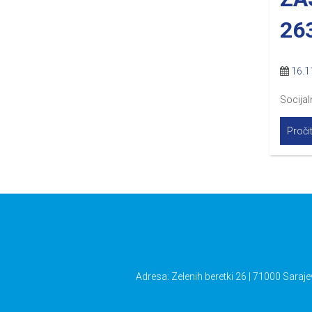
26
16.1
Socijal
Pročit
Adresa: Zelenih beretki 26 | 71000 Saraje