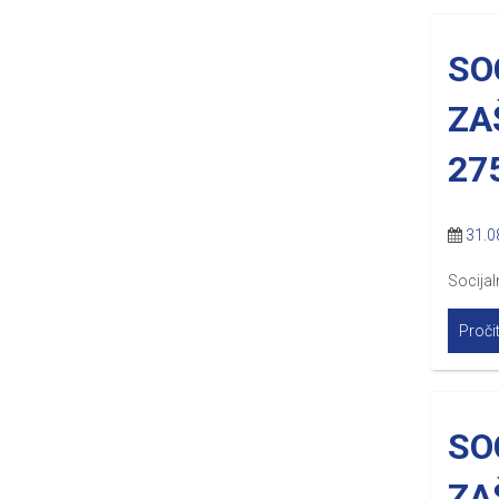
SO
ZA
27
31.0
Socijal
Pročit
SO
ZA