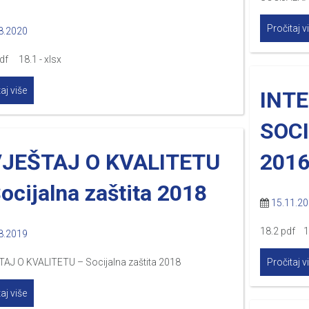
Pročitaj v
8.2020
pdf 18.1 - xlsx
aj više
INTE
SOCI
VJEŠTAJ O KVALITETU
2016
ocijalna zaštita 2018
15.11.2
18.2 pdf 1
8.2019
TAJ O KVALITETU – Socijalna zaštita 2018
Pročitaj v
aj više