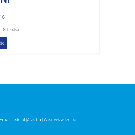
018
18.1 - xlsx
iše
 Email:
fedstat@fzs.ba
| Web: www.fzs.ba