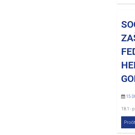
SO
ZA
FE
HE
GO
15.0
18.1 - 
Pročit