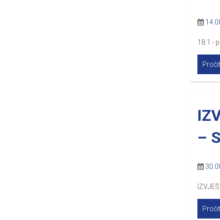
14.0
18.1 - 
Pročit
IZ
– S
30.0
IZVJEŠ
Pročit