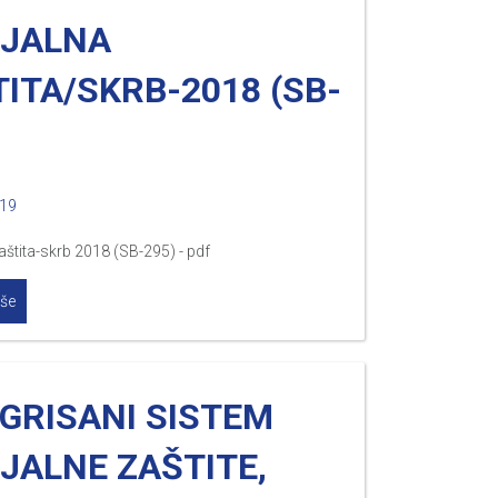
IJALNA
ITA/SKRB-2018 (SB-
019
aštita-skrb 2018 (SB-295) - pdf
iše
GRISANI SISTEM
JALNE ZAŠTITE,