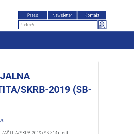
Press
Newsletter
Kontakt
Search
for:
IJALNA
ITA/SKRB-2019 (SB-
020
 ZAŠTITA/SKRB-2019 (SB-314) - pdf