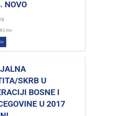
. NOVO
018
8.2 xlsx
iše
IJALNA
TITA/SKRB U
RACIJI BOSNE I
CEGOVINE U 2017
NI