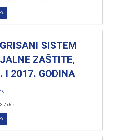
iše
GRISANI SISTEM
JALNE ZAŠTITE,
. I 2017. GODINA
019
8.2 xlsx
iše