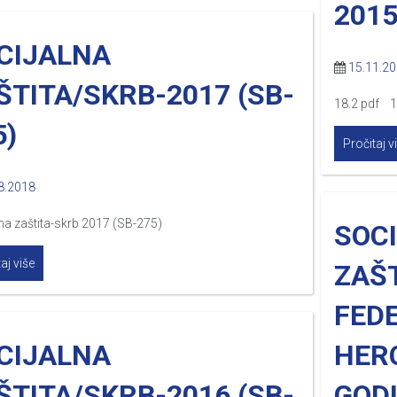
2015
CIJALNA
15.11.2
ŠTITA/SKRB-2017 (SB-
18.2 pdf 1
5)
Pročitaj v
8.2018
na zaštita-skrb 2017 (SB-275)
SOC
aj više
ZAŠ
FEDE
CIJALNA
HER
ŠTITA/SKRB-2016 (SB-
GODI