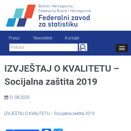
Skip
to
content
Press
Newsletter
Kontakt
Search
for:
IZVJEŠTAJ O KVALITETU –
Socijalna zaštita 2019
31.08.2020
IZVJEŠTAJ O KVALITETU – Socijalna zaštita 2019