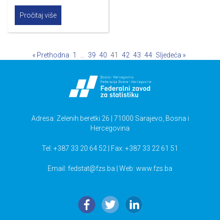
Pročitaj više
« Prethodna
1
…
39
40
41
42
43
44
Sljedeća »
Adresa: Zelenih beretki 26 | 71000 Sarajevo, Bosna i
Hercegovina
Tel: +387 33 20 64 52 | Fax: +387 33 22 61 51
Email:
fedstat@fzs.ba
| Web: www.fzs.ba