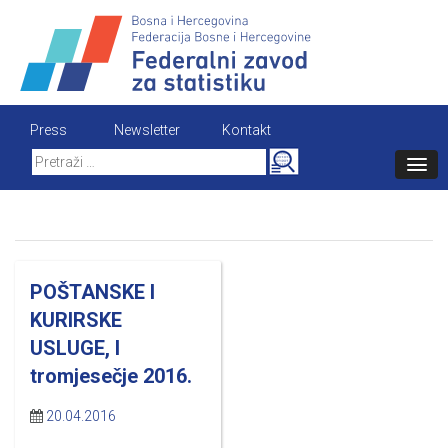
Skip
to
content
Press
Newsletter
Kontakt
Search
for:
POŠTANSKE I
KURIRSKE
USLUGE, I
tromjesečje 2016.
20.04.2016