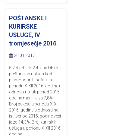
POŠTANSKE I
KURIRSKE
USLUGE, IV
tromjesečje 2016.
20.01.2017
5.2.4-pdf 5.2.4-xlsx Obim
poštanskih usluga kod
pismonosnih pošiljki u
periodu X-XII 2016. godine u
odnosu na isti period 2015.
godine manji je za 7,8%.
Broj paketa u periodu X-XII
2016. godine u odnosu na
isti period 2015. godine veći
je za 14,3%. Broj kurirskih
usluga u periodu X-XII 2016.
godine…