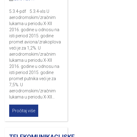
5.3.4-pdf 5.3.4-xls U
aerodromskim/zračnim
lukama u periodu X-XII
2016. godine u odnosu na
isti period 2015. godine
promet aviona/zrakoplova
veći je za 1,2%. U
aerodromskim/zračnim
lukama u periodu X-XII
2016. godine u odnosu na
isti period 2015. godine
promet putnika veći je za
7,5%. U
aerodromskim/zračnim
lukama u periodu X-XII…
Pročitaj više
TELEKOMUNIKACIJSKE