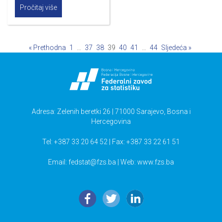
Pročitaj više
« Prethodna
1
…
37
38
39
40
41
…
44
Sljedeća »
Adresa: Zelenih beretki 26 | 71000 Sarajevo, Bosna i
Hercegovina
Tel: +387 33 20 64 52 | Fax: +387 33 22 61 51
Email:
fedstat@fzs.ba
| Web: www.fzs.ba