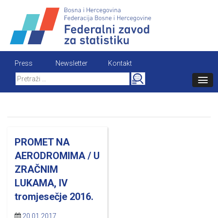
Skip
to
content
Press
Newsletter
Kontakt
Search
for:
PROMET NA
AERODROMIMA / U
ZRAČNIM
LUKAMA, IV
tromjesečje 2016.
20.01.2017