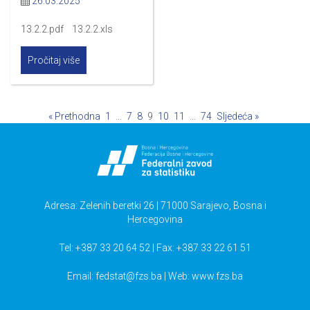
26.03.2025
13.2.2.pdf 13.2.2.xls
Pročitaj više
« Prethodna
1
…
7
8
9
10
11
…
74
Sljedeća »
Adresa: Zelenih beretki 26 | 71000 Sarajevo, Bosna i
Hercegovina
Tel: +387 33 20 64 52 | Fax: +387 33 22 61 51
Email:
fedstat@fzs.ba
| Web: www.fzs.ba