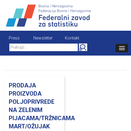
Skip
to
content
Press
Newsletter
Kontakt
Search
for:
PRODAJA
PROIZVODA
POLJOPRIVREDE
NA ZELENIM
PIJACAMA/TRŽNICAMA
MART/OŽUJAK