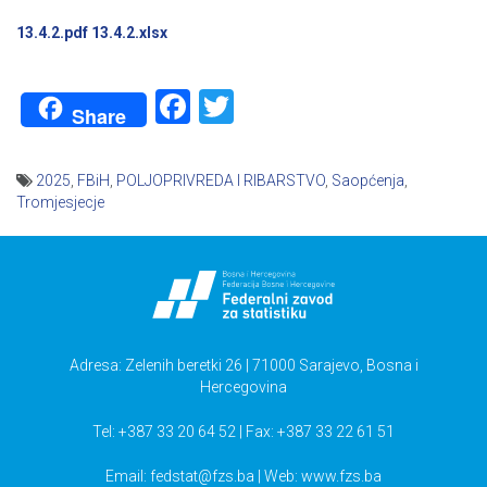
13.4.2.pdf
13.4.2.xlsx
Facebook
Twitter
Share
2025
,
FBiH
,
POLJOPRIVREDA I RIBARSTVO
,
Saopćenja
,
Tromjesjecje
Navigacija
članaka
Adresa: Zelenih beretki 26 | 71000 Sarajevo, Bosna i
Hercegovina
Tel: +387 33 20 64 52 | Fax: +387 33 22 61 51
Email:
fedstat@fzs.ba
| Web: www.fzs.ba