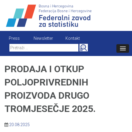
Skip
to
content
Press
Newsletter
Kontakt
Search
for:
PRODAJA I OTKUP
POLJOPRIVREDNIH
PROIZVODA DRUGO
TROMJESEČJE 2025.
20.08.2025