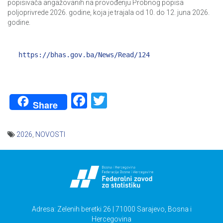
popisivača angažovanih na provođenju Probnog popisa
poljoprivrede 2026. godine, koja je trajala od 10. do 12. juna 2026.
godine.
https://bhas.gov.ba/News/Read/124
Facebook
Twitter
Share
2026
,
NOVOSTI
Navigacija
članaka
Adresa: Zelenih beretki 26 | 71000 Sarajevo, Bosna i
Hercegovina