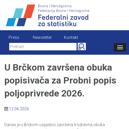
Skip
to
content
Press
Newsletter
Kontakt
Search
for:
U Brčkom završena obuka
popisivača za Probni popis
poljoprivrede 2026.
12.06.2026
Danas je u Brčkom uspješno završena trodnevna obuka