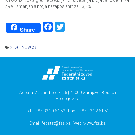
isti kvartal 2025. godine došlo je do povećanja broja zaposlenih za
2,9% i smanjenja broja nezaposlenih za 13,3%.
Facebook
Twitter
Share
2026
,
NOVOSTI
Navigacija
članaka
Adresa: Zelenih beretki 26 | 71000 Sarajevo, Bosna i
Hercegovina
Tel: +387 33 20 64 52 | Fax: +387 33 22 61 51
Email:
fedstat@fzs.ba
| Web: www.fzs.ba