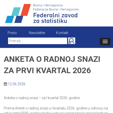
Skip
to
content
Press
Newsletter
Kontakt
Search
for:
ANKETA O RADNOJ SNAZI
ZA PRVI KVARTAL 2026
12.06.2026
Anketa o radnoj snazi – za I kvartal 2026. godine
Prema Anketi o radnoj snazi u I kvartalu 2026. godine u odnosu na