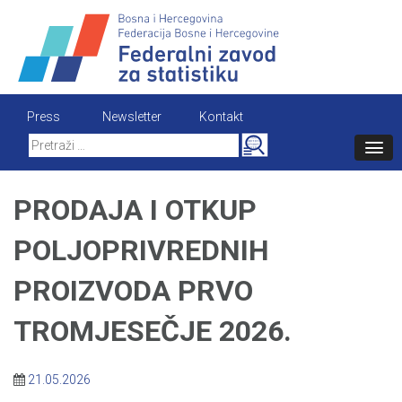
Skip
to
content
Press
Newsletter
Kontakt
Search
for:
PRODAJA I OTKUP
POLJOPRIVREDNIH
PROIZVODA PRVO
TROMJESEČJE 2026.
21.05.2026