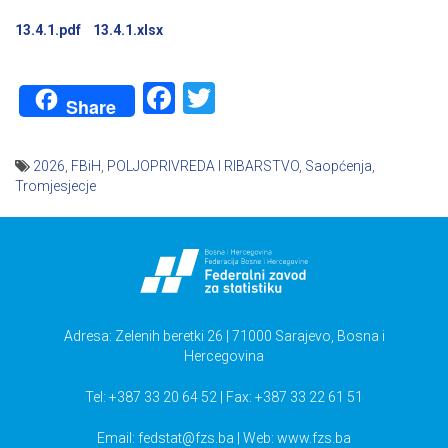
13.4.1.pdf
13.4.1.xlsx
Facebook
Twitter
Share
2026
,
FBiH
,
POLJOPRIVREDA I RIBARSTVO
,
Saopćenja
,
Tromjesjecje
Navigacija
članaka
Adresa: Zelenih beretki 26 | 71000 Sarajevo, Bosna i
Hercegovina
Tel: +387 33 20 64 52 | Fax: +387 33 22 61 51
Email:
fedstat@fzs.ba
| Web: www.fzs.ba