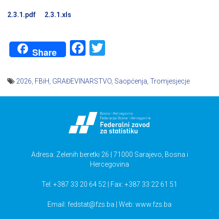
2.3.1.pdf
2.3.1.xls
Facebook
Twitter
Share
2026
,
FBiH
,
GRAĐEVINARSTVO
,
Saopćenja
,
Tromjesjecje
Navigacija
članaka
Adresa: Zelenih beretki 26 | 71000 Sarajevo, Bosna i
Hercegovina
Tel: +387 33 20 64 52 | Fax: +387 33 22 61 51
Email:
fedstat@fzs.ba
| Web: www.fzs.ba