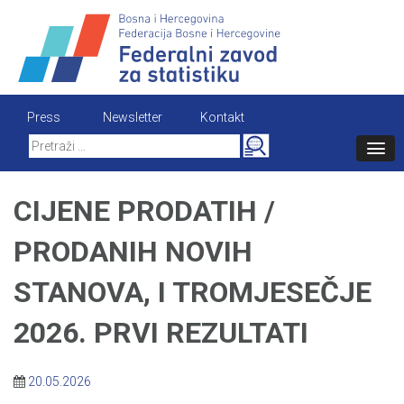
Skip
to
content
Press
Newsletter
Kontakt
Search
for:
CIJENE PRODATIH /
PRODANIH NOVIH
STANOVA, I TROMJESEČJE
2026. PRVI REZULTATI
20.05.2026