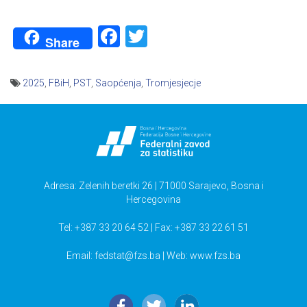
Facebook
Twitter
Share
2025
,
FBiH
,
PST
,
Saopćenja
,
Tromjesjecje
Navigacija
članaka
Adresa: Zelenih beretki 26 | 71000 Sarajevo, Bosna i
Hercegovina
Tel: +387 33 20 64 52 | Fax: +387 33 22 61 51
Email:
fedstat@fzs.ba
| Web: www.fzs.ba