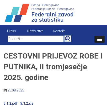
Skip
to
content
Press
Newsletter
Kontakt
Search
for:
CESTOVNI PRIJEVOZ ROBE I
PUTNIKA, II tromjesečje
2025. godine
25.08.2025
5.1.2.pdf
5.1.2.xls