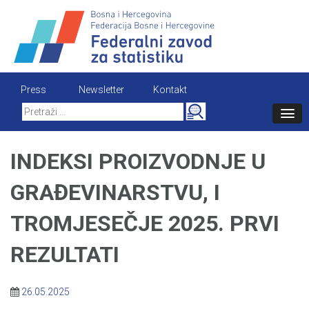
Skip
to
content
Press
Newsletter
Kontakt
Search
for:
INDEKSI PROIZVODNJE U
GRAĐEVINARSTVU, I
TROMJESEČJE 2025. PRVI
REZULTATI
26.05.2025