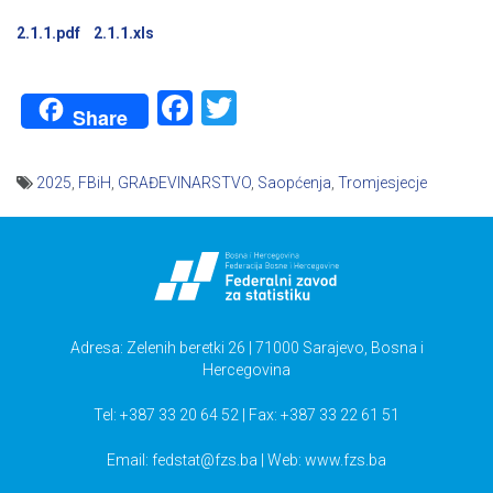
2.1.1.pdf
2.1.1.xls
Facebook
Twitter
Share
2025
,
FBiH
,
GRAĐEVINARSTVO
,
Saopćenja
,
Tromjesjecje
Navigacija
članaka
Adresa: Zelenih beretki 26 | 71000 Sarajevo, Bosna i
Hercegovina
Tel: +387 33 20 64 52 | Fax: +387 33 22 61 51
Email:
fedstat@fzs.ba
| Web: www.fzs.ba