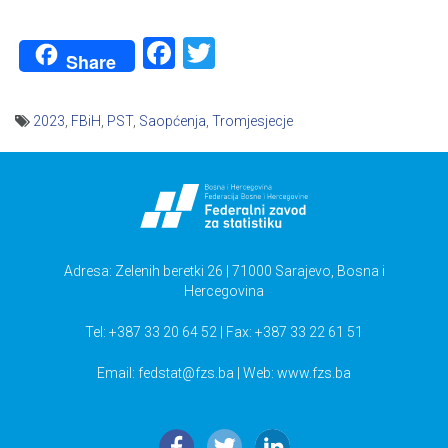
Facebook
Twitter
Share
2023
,
FBiH
,
PST
,
Saopćenja
,
Tromjesjecje
Navigacija
članaka
Adresa: Zelenih beretki 26 | 71000 Sarajevo, Bosna i
Hercegovina
Tel: +387 33 20 64 52 | Fax: +387 33 22 61 51
Email:
fedstat@fzs.ba
| Web: www.fzs.ba