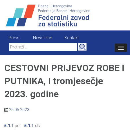
Skip
to
content
Press
Newsletter
Kontakt
Search
for:
CESTOVNI PRIJEVOZ ROBE I
PUTNIKA, I tromjesečje
2023. godine
25.05.2023
5.1.
1
-pdf
5.1.
1
-xls