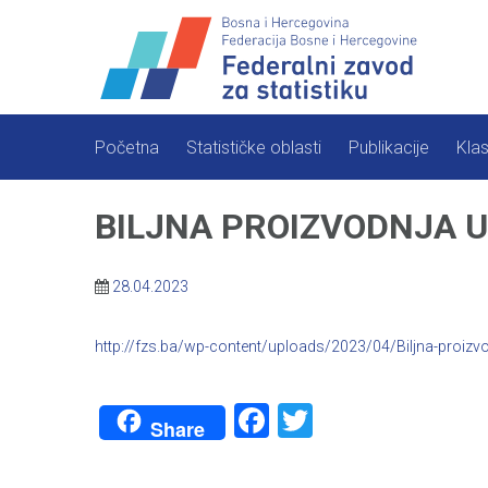
Skip
to
content
Početna
Statističke oblasti
Publikacije
Klas
BILJNA PROIZVODNJA U 
28.04.2023
http://fzs.ba/wp-content/uploads/2023/04/Biljna-proizv
Facebook
Twitter
Share