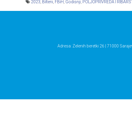
2023
,
Bilteni
,
FBiH
,
Godisnji
,
POLJOPRIVREDA I RIBAR
Navigacija
članaka
Adresa: Zelenih beretki 26 | 71000 Saraje