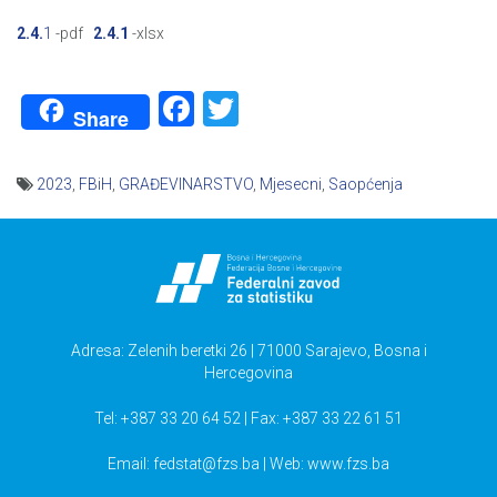
2.4.
1
-pdf
2.4.1
-xlsx
Facebook
Twitter
Share
2023
,
FBiH
,
GRAĐEVINARSTVO
,
Mjesecni
,
Saopćenja
Navigacija
članaka
Adresa: Zelenih beretki 26 | 71000 Sarajevo, Bosna i
Hercegovina
Tel: +387 33 20 64 52 | Fax: +387 33 22 61 51
Email:
fedstat@fzs.ba
| Web: www.fzs.ba