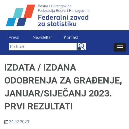
Skip
to
content
Press
Newsletter
Kontakt
Search
for:
IZDATA / IZDANA
ODOBRENJA ZA GRAĐENJE,
JANUAR/SIJEČANJ 2023.
PRVI REZULTATI
24.02.2023