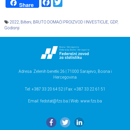
Facebook
Twitter
Share
2022
,
Bilteni
,
BRUTO DOMAĆI PROIZVOD I INVESTICIJE
,
GDP
,
Godisnji
Navigacija
članaka
Adresa: Zelenih beretki 26 | 71000 Sarajevo, Bosna i
Hercegovina
Tel: +387 33 20 64 52 | Fax: +387 33 22 61 51
Email:
fedstat@fzs.ba
| Web: www.fzs.ba