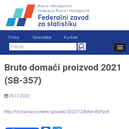
Skip
to
content
Press
Newsletter
Kontakt
Search
for:
Bruto domaći proizvod 2021
(SB-357)
29.12.2022
http://fzs.ba/wp-content/uploads/2022/12/Bilten-BDP.pdf