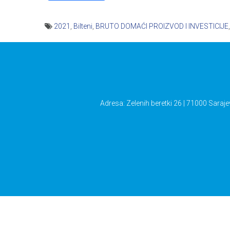
2021
,
Bilteni
,
BRUTO DOMAĆI PROIZVOD I INVESTICIJE
Navigacija
članaka
Adresa: Zelenih beretki 26 | 71000 Saraje