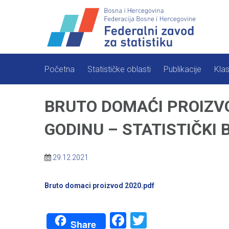
Skip
to
content
Početna
Statističke oblasti
Publikacije
Klas
BRUTO DOMAĆI PROIZVO
GODINU – STATISTIČKI 
29.12.2021
Bruto domaci proizvod 2020.pdf
Facebook
Twitter
Share