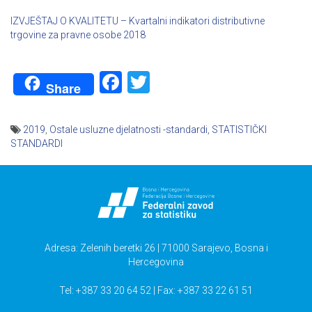
IZVJEŠTAJ O KVALITETU – Kvartalni indikatori distributivne
trgovine za pravne osobe 2018
Facebook
Twitter
Share
2019
,
Ostale usluzne djelatnosti -standardi
,
STATISTIČKI
STANDARDI
Navigacija
članaka
Adresa: Zelenih beretki 26 | 71000 Sarajevo, Bosna i
Hercegovina
Tel: +387 33 20 64 52 | Fax: +387 33 22 61 51