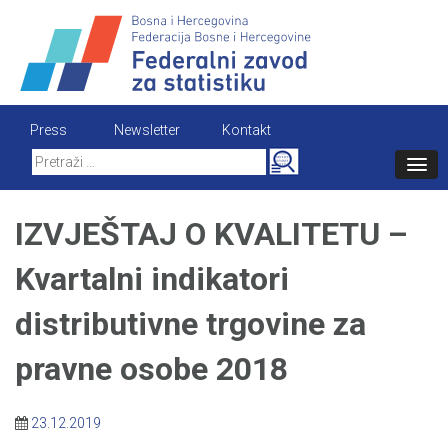
Skip
to
content
Press
Newsletter
Kontakt
Search
for:
IZVJEŠTAJ O KVALITETU –
Kvartalni indikatori
distributivne trgovine za
pravne osobe 2018
23.12.2019